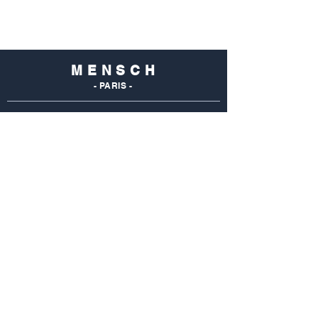
M E N S C H
- PARIS -
NOS
BOUTIQUES
Mensch Commerce
69 Rue Du Commerce
75015 Paris - France
Tel : 01 48 28 96 50
Mensch Vaugirard
352 Rue De Vaugirard
75015 Paris - France
Tel: 01 42 50 55 04