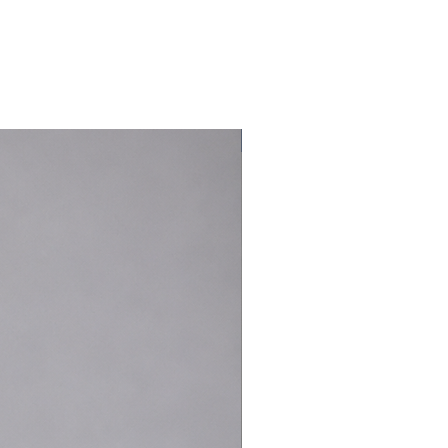
Pensé pour l’homme exigeant, ce polo est une
pièce essentielle du vestiaire contemporain,
idéale pour une allure casual chic, en semaine
comme le week-end.
Coupe
: droite élégante
Nouveauté
Matière
: 100% coton piqué premium
Motif
: uni
Col
: col polo contrasté foncé
Manches
: manches courtes avec finitions
contrastées
Finitions
: boutons cousus, broderie poitrine
discrète
Style
: chic parisien / casual élégant /
business casual