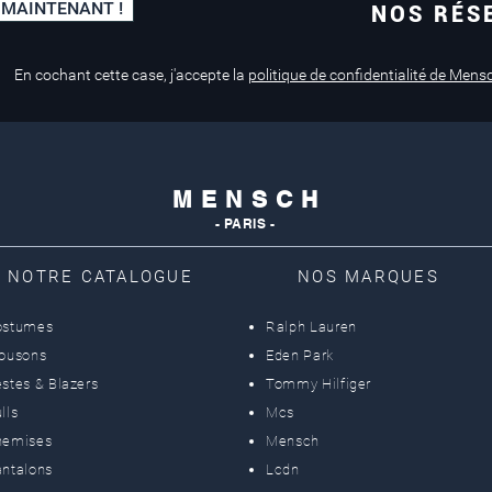
 MAINTENANT !
NOS RÉS
Paiement sécurisé
Service de retouche
Mastercard, Visa
en magasin
En cochant cette case, j'accepte la
politique de confidentialité de Mens
M E N S C H
- PARIS -
NOTRE CATALOGUE
NOS MARQUES
ostumes
Ralph Lauren
lousons
Eden Park
stes & Blazers
Tommy Hilfiger
lls
Mcs
hemises
Mensch
ntalons
Lcdn