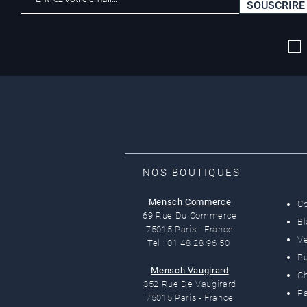
SOUSCRIRE
Livraison offerte*
dès 50 euros
NOS BOUTIQUES
Mensch Commerce
C
69 Rue Du Commerce
B
75015 Paris - France
Ve
Tel : 01 48 28 96 50
Pu
Mensch Vaugirard
C
352 Rue De Vaugirard
Pa
75015 Paris - France