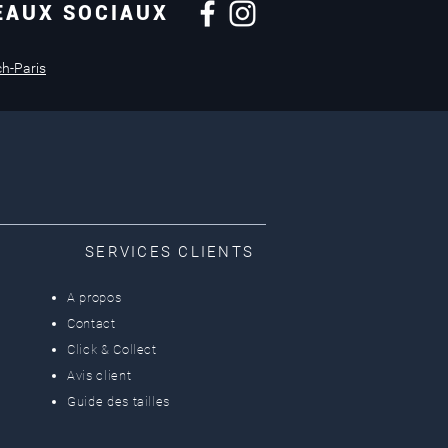
EAUX SOCIAUX
Retours sous
14 jours
ch-Paris
SERVICES CLIENTS
A propos
Contact
Click & Collect
Avis client
Guide des tailles