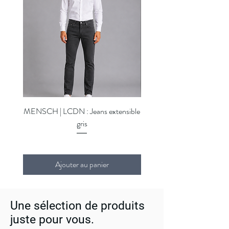
MENSCH | LCDN : Jeans extensible
MENSCH | LCDN : Jeans ex
gris
Ajouter au panier
Une sélection de produits
juste pour vous.