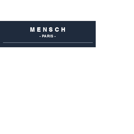
M E N S C H
- PARIS -
NOS
BOUTIQUES
Mensch Commerce
69 Rue Du Commerce
75015 Paris - France
Tel : 01 48 28 96 50
Mensch Vaugirard
352 Rue De Vaugirard
75015 Paris - France
Tel: 01 42 50 55 04