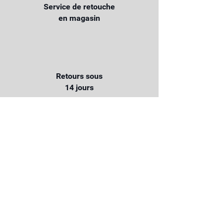
Service de retouche
en magasin
Retours sous
14 jours