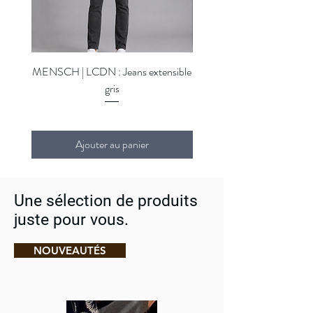
MENSCH | LCDN : Jeans extensible
MENSCH | LCDN : Jeans ex
gris
Ajouter au panier
Une sélection de produits
juste pour vous.
NOUVEAUTÉS