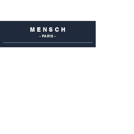
M E N S C H
- PARIS -
NOS
BOUTIQUES
Mensch Commerce
69 Rue Du Commerce
75015 Paris - France
Tel : 01 48 28 96 50
Mensch Vaugirard
352 Rue De Vaugirard
75015 Paris - France
Tel: 01 42 50 55 04