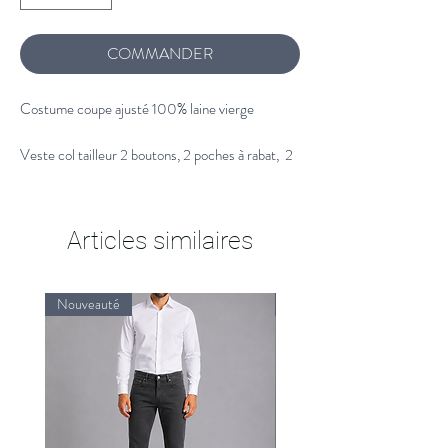
COMMANDER
Costume coupe ajusté 100% laine vierge
Veste col tailleur 2 boutons, 2 poches à rabat, 2
fentes dos.
Pantalon avec ceinture crochet et bouton, 2
poches italiennes, bas de pantalons 18cm, non fini
Articles similaires
sans ourlet.
Costume homme 100% laine vierge.
Nouveauté
Nouveauté
Tissu confectionné en Italie.
Nettoyage à sec.