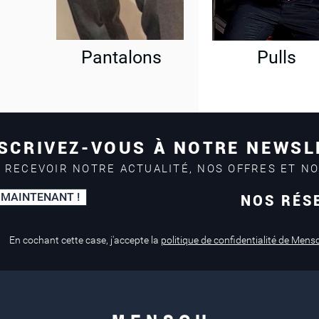
Pantalons
Pulls
SCRIVEZ-VOUS À NOTRE NEWSL
 RECEVOIR NOTRE ACTUALITÉ, NOS OFFRES ET N
 MAINTENANT !
NOS RÉS
Paiement sécurisé
Service de retouche
Mastercard, Visa
en magasin
En cochant cette case, j'accepte la
politique de confidentialité de Mens