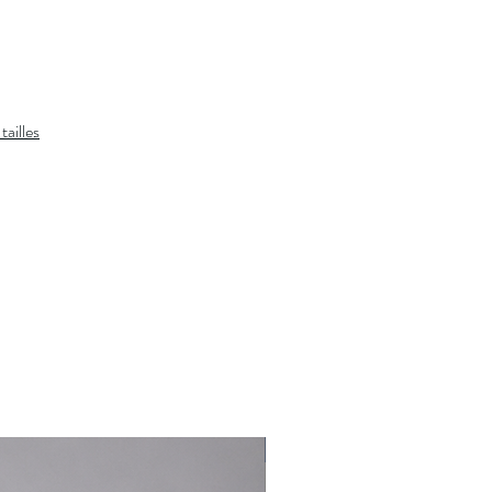
Ceinture satin intégrée
Pattes de serrage latérales
Pli central marqué
Poches arrière passepoilées boutonnées
Sans bande satin latérale
tailles
Un pantalon formel modernisé, épuré et
parfaitement équilibré.
Le tombé est fluide, précis, naturellement ajusté.
Pensé pour allonger la silhouette et offrir une
allure sûre, sobre et contemporaine.
Matière
Laine fine premium
Toucher lisse
Rendu naturel
Respirant et confortable
À porter avec
Chemise blanche cérémonie
Nouveauté
Nœud papillon noir satin
Chaussures vernies ou richelieu noirs