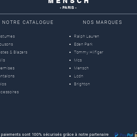
M E N S C H
- PARIS -
NOTRE CATALOGUE
NOS MARQUES
ostumes
Ralph Lauren
lousons
Eden Park
stes & Blazers
Tommy Hilfiger
lls
Mcs
hemises
Mensch
ntalons
Lcdn
los
Brighton
cessoires
 paiements sont 100% sécurisés grâce à notre partenaire