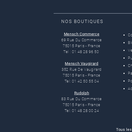
NOS BOUTIQUES
Mensch Commerce
C
69 Rue Du Commerce
B
75015 Paris - France
Ve
Tel : 01 48 28 96 50
Pu
Mensch Vaugirard
C
352 Rue De Vaugirard
Pa
75015 Paris - France
Po
Tel: 01 42 50 55 04
Ac
Rudolph
83 Rue Du Commerce
75015 Paris - France
Tel: 01 48 28 00 24
Tous les