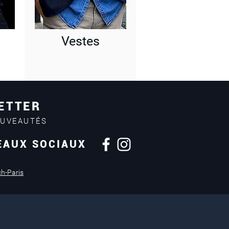
Vestes
ETTER
OUVEAUTÉS
EAUX SOCIAUX
Retours sous
14 jours
ch-Paris