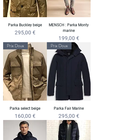
Parka Buckley beige
MENSCH : Parka Monty
marine
Prix
295,00 €
Prix
199,00 €
Prix Doux
Prix Doux
Parka select beige
Parka Fair Marine
Prix
Prix
160,00 €
295,00 €