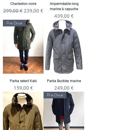
Charleston noire
:Imperméable long
marine à capuche
Prix original
Prix promotionnel
299,00 €
239,00 €
Prix
439,00 €
Prix Doux
Parka select Kaki
Parka Buckley marine
Prix
Prix
159,00 €
249,00 €
Prix Doux