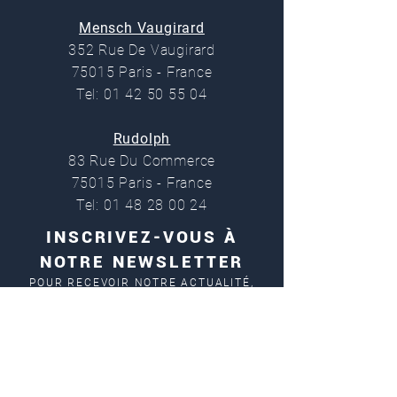
Mensch Vaugirard
352 Rue De Vaugirard
75015 Paris - France
Tel: 01 42 50 55 04
Rudolph
83 Rue Du Commerce
75015 Paris - France
Tel: 01 48 28 00 24
INSCRIVEZ-VOUS À
NOTRE NEWSLETTER
POUR RECEVOIR NOTRE ACTUALITÉ,
NOS OFFRES ET NOUVEAUTÉS
En cochant cette case, j'accepte la
politique de confidentialité de Mensch-
Paris