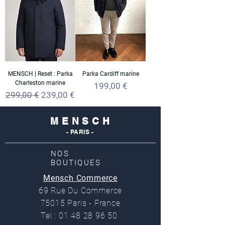
MENSCH | Reset : Parka
Parka Cardiff marine
Charleston marine
Prix
199,00 €
Prix original
Prix promotionnel
299,00 €
239,00 €
M E N S C H
- PARIS -
NOS
BOUTIQUES
Mensch Commerce
69 Rue Du Commerce
75015 Paris - France
Tel : 01 48 28 96 50