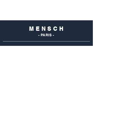
M E N S C H
- PARIS -
NOS
BOUTIQUES
Mensch Commerce
69 Rue Du Commerce
75015 Paris - France
Tel : 01 48 28 96 50
Mensch Vaugirard
352 Rue De Vaugirard
75015 Paris - France
Tel: 01 42 50 55 04