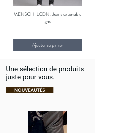
Séchage machine interdit
Repassage fer moyen sur l'envers
MENSCH | LCDN : Jeans extensible
MENSCH | LCDN : Jeans ex
Nettoyage à sec interdit
gris
Ajouter au panier
Une sélection de produits
juste pour vous.
NOUVEAUTÉS