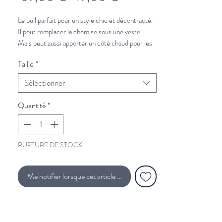
original
promotionnel
Le pull parfait pour un style chic et décontracté.
Il peut remplacer la chemise sous une veste.
Mais peut aussi apporter un côté chaud pour les
week-ends en ville ou retiré à la campagne.
Taille
*
À associer avec :
Sélectionner
un jeans
pour le week-end ou
un chino
pour la
semaine,
Quantité
*
et une
veste en laine beige
.
Vous souhaitez plus de conseils de
RUPTURE DE STOCK
stylisme?
Cliquez ici et un styliste vous rappelle.
Voir le guide des tailles
Me notifier lorsque cet article est disponible