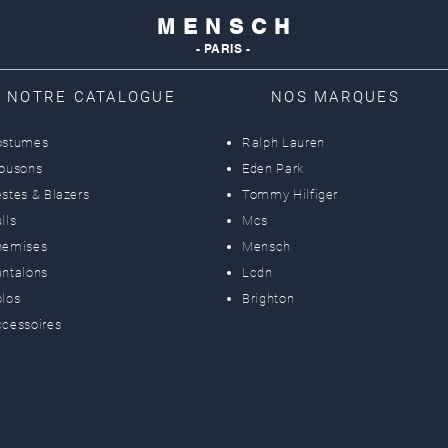
M E N S C H
- PARIS -
NOTRE CATALOGUE
NOS MARQUES
ostumes
Ralph Lauren
lousons
Eden Park
stes & Blazers
Tommy Hilfiger
lls
Mcs
hemises
Mensch
ntalons
Lcdn
los
Brighton
cessoires