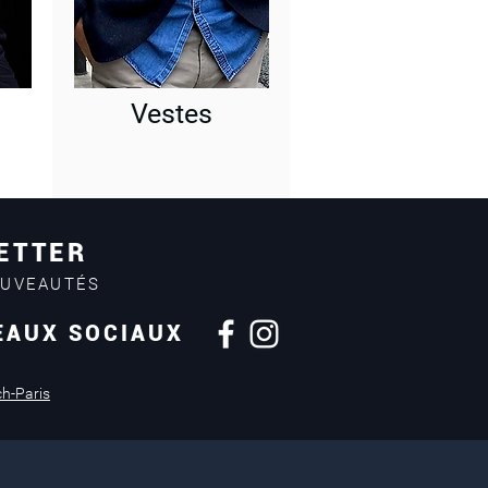
Vestes
ETTER
OUVEAUTÉS
EAUX SOCIAUX
Retours sous
14 jours
ch-Paris