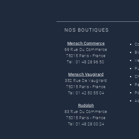
NOS BOUTIQUES
Mensch Commerce
C
69 Rue Du Commerce
B
75015 Paris - France
Ve
Tel : 01 48 28 96 50
Pu
Mensch Vaugirard
C
352 Rue De Vaugirard
Pa
75015 Paris - France
Po
Tel: 01 42 50 55 04
Ac
Rudolph
83 Rue Du Commerce
75015 Paris - France
Tel: 01 48 28 00 24