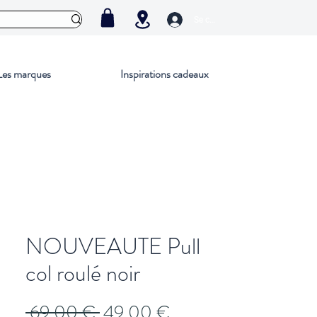
Se connecter
Les marques
Inspirations cadeaux
NOUVEAUTE Pull
col roulé noir
Prix
Prix
 69,00 € 
49,00 €