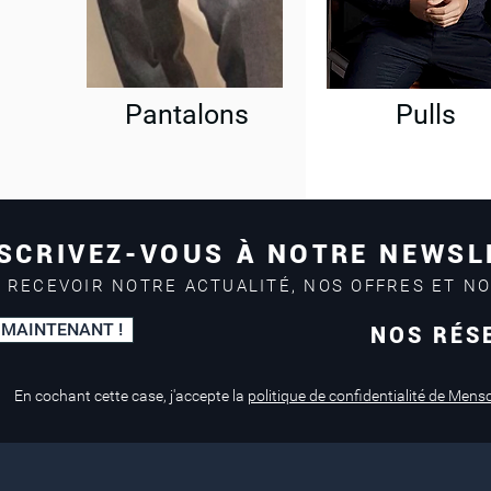
Pantalons
Pulls
SCRIVEZ-VOUS À NOTRE NEWSL
 RECEVOIR NOTRE ACTUALITÉ, NOS OFFRES ET N
 MAINTENANT !
NOS RÉS
Paiement sécurisé
Service de retouche
Mastercard, Visa
en magasin
En cochant cette case, j'accepte la
politique de confidentialité de Mens