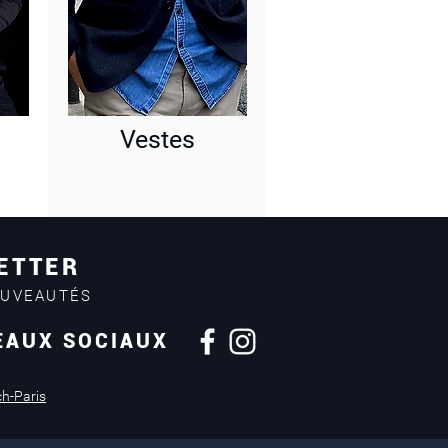
Vestes
ETTER
OUVEAUTÉS
EAUX SOCIAUX
Retours sous
14 jours
ch-Paris