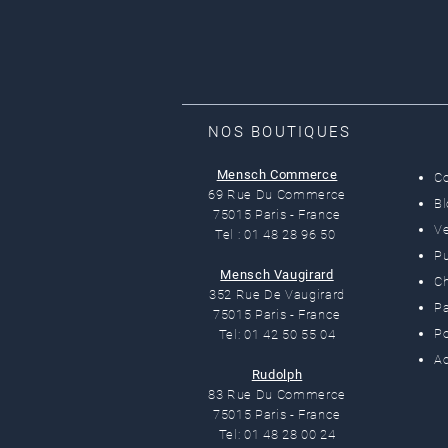
NOS BOUTIQUES
Mensch Commerce
C
69 Rue Du Commerce
B
75015 Paris - France
Ve
Tel : 01 48 28 96 50
Pu
Mensch Vaugirard
C
352 Rue De Vaugirard
Pa
75015 Paris - France
Po
Tel: 01 42 50 55 04
Ac
Rudolph
83 Rue Du Commerce
75015 Paris - France
Tel: 01 48 28 00 24