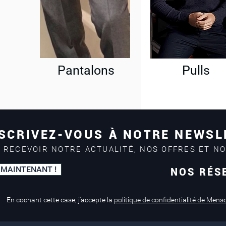
Pantalons
Pulls
SCRIVEZ-VOUS À NOTRE NEWSL
 RECEVOIR NOTRE ACTUALITÉ, NOS OFFRES ET N
 MAINTENANT !
NOS RÉS
Paiement sécurisé
Service de retouche
Mastercard, Visa
en magasin
En cochant cette case, j'accepte la
politique de confidentialité de Mens