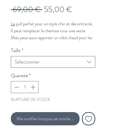
Prix
Prix
 69,00 € 
55,00 €
original
promotionnel
Le
pull parfait pour un style chic et décontracté.
Il peut remplacer la chemise sous une veste.
Mais peut aussi apporter un côté chaud pour les
week-ends en ville ou retiré à la campagne.
Taille
*
À associer avec :
Sélectionner
un jeans
pour le week-end ou
un chino
pour la
semaine,
Quantité
*
et une
veste en laine beige.
Vous souhaitez plus de conseils de
RUPTURE DE STOCK
stylisme?
Cliquez ici et un styliste vous rappelle.
Voir le guide des tailles
Me notifier lorsque cet article est disponible