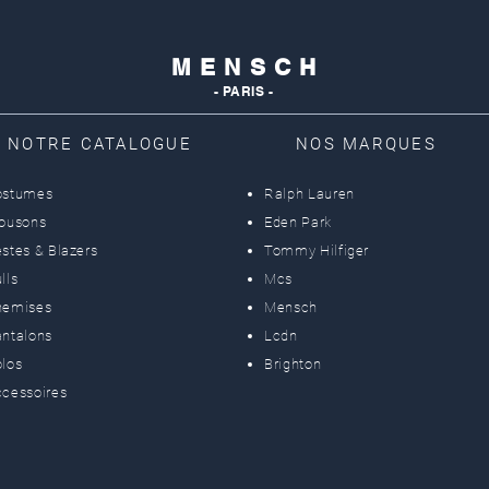
M E N S C H
- PARIS -
NOTRE CATALOGUE
NOS MARQUES
ostumes
Ralph Lauren
lousons
Eden Park
stes & Blazers
Tommy Hilfiger
lls
Mcs
hemises
Mensch
ntalons
Lcdn
los
Brighton
cessoires