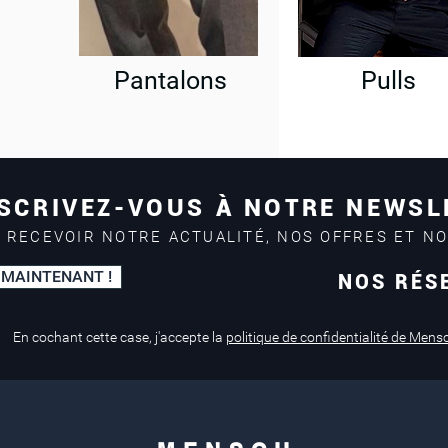
Pantalons
Pulls
SCRIVEZ-VOUS À NOTRE NEWSL
 RECEVOIR NOTRE ACTUALITÉ, NOS OFFRES ET N
 MAINTENANT !
NOS RÉS
Paiement sécurisé
Service de retouche
Mastercard, Visa
en magasin
En cochant cette case, j'accepte la
politique de confidentialité de Mens