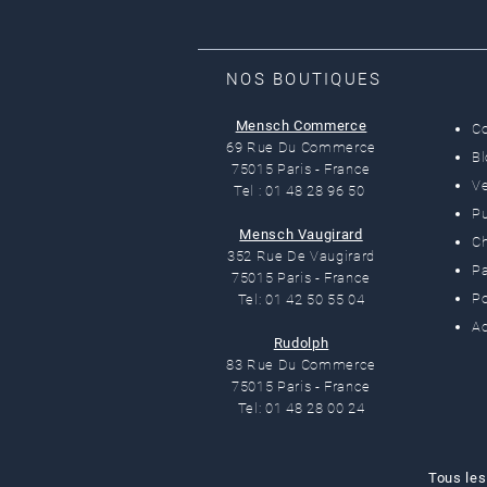
NOS BOUTIQUES
Mensch Commerce
C
69 Rue Du Commerce
B
75015 Paris - France
Ve
Tel : 01 48 28 96 50
Pu
Mensch Vaugirard
C
352 Rue De Vaugirard
Pa
75015 Paris - France
Po
Tel: 01 42 50 55 04
Ac
Rudolph
83 Rue Du Commerce
75015 Paris - France
Tel: 01 48 28 00 24
Tous les