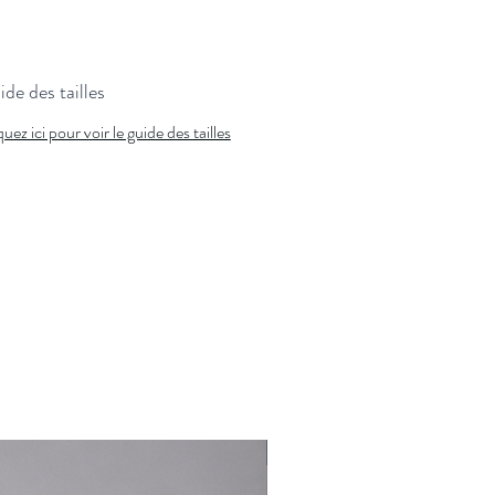
100% coton fabriquée en Italie
Polyvalentes, nos chemises se portent :
avec un costume pour un look formel
de des tailles
avec un chino pour un style chic décontracté
quez ici pour voir le guide des tailles
ouvertes sur un t-shirt pour une allure plus
casual
Nouveauté