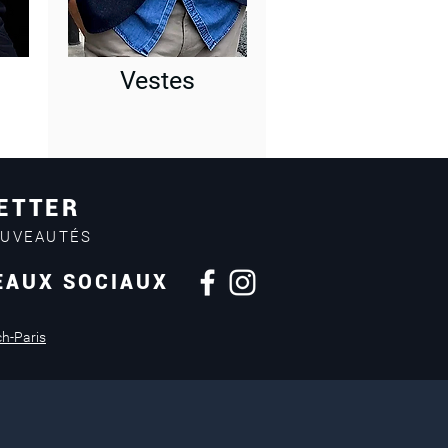
Vestes
ETTER
OUVEAUTÉS
EAUX SOCIAUX
Retours sous
14 jours
ch-Paris