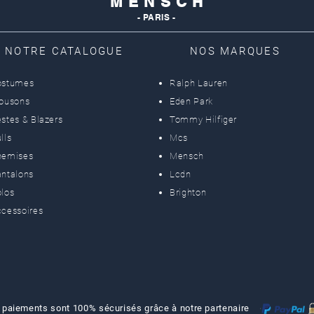
M E N S C H
- PARIS -
NOTRE CATALOGUE
NOS MARQUES
ostumes
Ralph Lauren
lousons
Eden Park
stes & Blazers
Tommy Hilfiger
lls
Mcs
hemises
Mensch
ntalons
Lcdn
los
Brighton
cessoires
 paiements sont 100% sécurisés grâce à notre partenaire