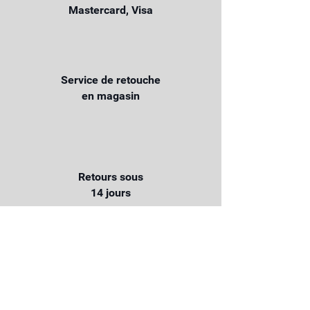
Mastercard, Visa
Service de retouche
en magasin
Retours sous
14 jours