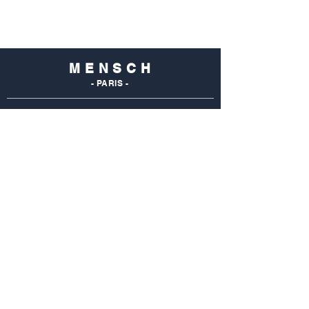
M E N S C H
- PARIS -
NOS
BOUTIQUES
Mensch Commerce
69 Rue Du Commerce
75015 Paris - France
Tel : 01 48 28 96 50
Mensch Vaugirard
352 Rue De Vaugirard
75015 Paris - France
Tel: 01 42 50 55 04