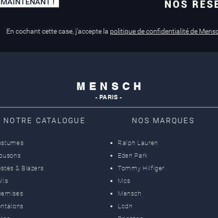
 MAINTENANT !
NOS RÉS
Paiement sécurisé
Service de retouche
Mastercard, Visa
en magasin
En cochant cette case, j'accepte la
politique de confidentialité de Mens
M E N S C H
- PARIS -
NOTRE CATALOGUE
NOS MARQUES
ostumes
Ralph Lauren
lousons
Eden Park
stes & Blazers
Tommy Hilfiger
lls
Mcs
hemises
Mensch
ntalons
Lcdn