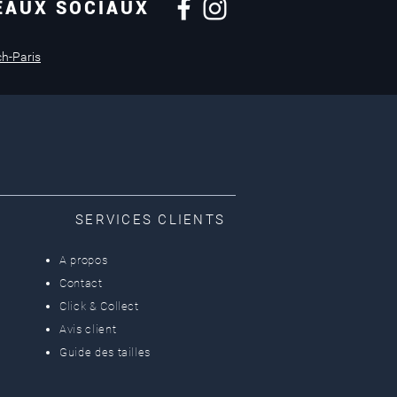
EAUX SOCIAUX
Retours sous
14 jours
ch-Paris
SERVICES CLIENTS
A propos
Contact
Click & Collect
Avis client
Guide des tailles