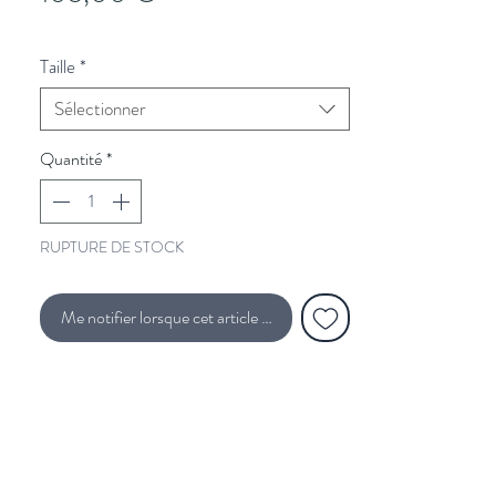
Taille
*
Sélectionner
Quantité
*
RUPTURE DE STOCK
Me notifier lorsque cet article est disponible