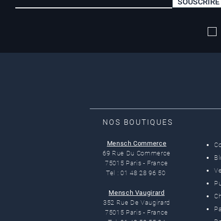
SOUSCRIRE
Livraison offerte*
dès 50 euros
NOS BOUTIQUES
Mensch Commerce
C
69 Rue Du Commerce
B
75015 Paris - France
Ve
Tel : 01 48 28 96 50
Pu
Mensch Vaugirard
C
352 Rue De Vaugirard
Pa
75015 Paris - France