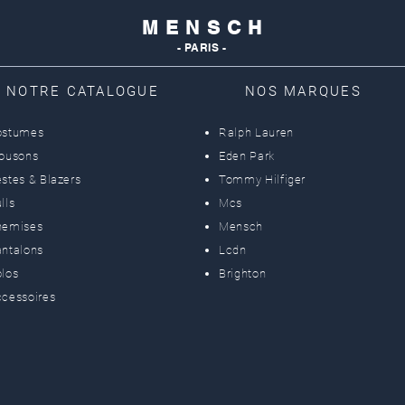
M E N S C H
- PARIS -
NOTRE CATALOGUE
NOS MARQUES
ostumes
Ralph Lauren
lousons
Eden Park
stes & Blazers
Tommy Hilfiger
lls
Mcs
hemises
Mensch
ntalons
Lcdn
los
Brighton
cessoires