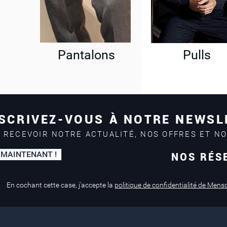
Pantalons
Pulls
SCRIVEZ-VOUS À NOTRE NEWSL
 RECEVOIR NOTRE ACTUALITÉ, NOS OFFRES ET N
 MAINTENANT !
NOS RÉS
Paiement sécurisé
Service de retouche
Mastercard, Visa
en magasin
En cochant cette case, j'accepte la
politique de confidentialité de Mens