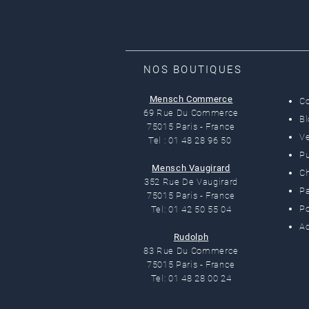
NOS BOUTIQUES
Mensch Commerce
C
69 Rue Du Commerce
B
75015 Paris - France
Ve
Tel : 01 48 28 96 50
Pu
Mensch Vaugirard
C
352 Rue De Vaugirard
Pa
75015 Paris - France
Po
Tel: 01 42 50 55 04
Ac
Rudolph
83 Rue Du Commerce
75015 Paris - France
Tel: 01 48 28 00 24