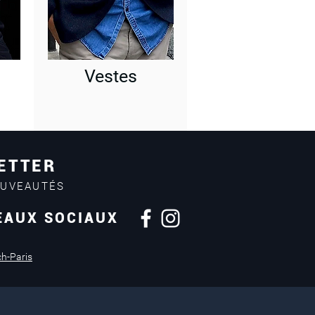
Vestes
ETTER
OUVEAUTÉS
EAUX SOCIAUX
Retours sous
14 jours
ch-Paris