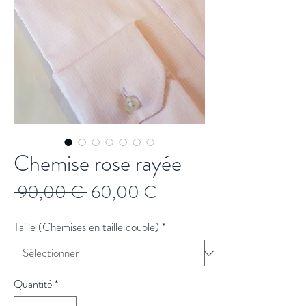
Chemise rose rayée
Prix
Prix
 90,00 € 
60,00 €
original
promotionnel
Taille (Chemises en taille double)
*
Quantité
*