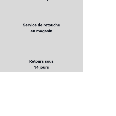
Service de retouche
en magasin
Retours sous
14 jours