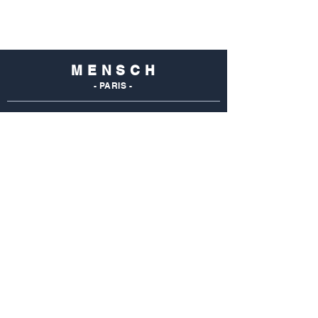
M E N S C H
- PARIS -
NOS
BOUTIQUES
Mensch Commerce
69 Rue Du Commerce
75015 Paris - France
Tel : 01 48 28 96 50
Mensch Vaugirard
352 Rue De Vaugirard
75015 Paris - France
Tel: 01 42 50 55 04