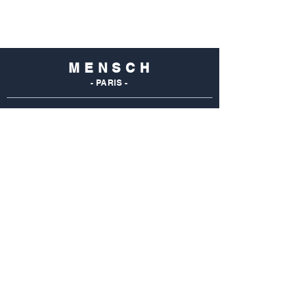
M E N S C H
- PARIS -
NOS
BOUTIQUES
Mensch Commerce
69 Rue Du Commerce
75015 Paris - France
Tel : 01 48 28 96 50
Mensch Vaugirard
352 Rue De Vaugirard
75015 Paris - France
Tel: 01 42 50 55 04