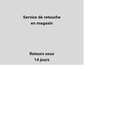
Service de retouche
en magasin
Retours sous
14 jours