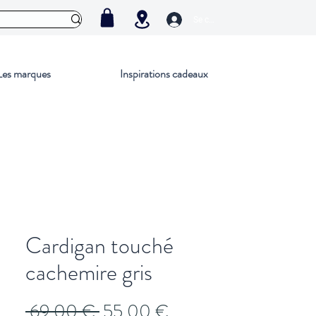
Se connecter
Les marques
Inspirations cadeaux
Cardigan touché
cachemire gris
Prix
Prix
 69,00 € 
55,00 €