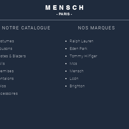
M E N S C H
- PARIS -
NOTRE CATALOGUE
NOS MARQUES
ostumes
Ralph Lauren
lousons
Eden Park
stes & Blazers
Tommy Hilfiger
lls
Mcs
hemises
Mensch
ntalons
Lcdn
los
Brighton
cessoires