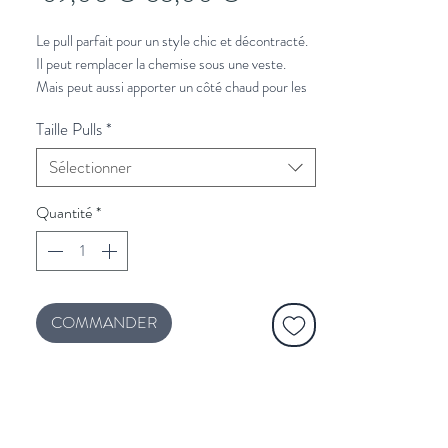
original
promotionnel
Le pull parfait pour un style chic et décontracté.
Il peut remplacer la chemise sous une veste.
Mais peut aussi apporter un côté chaud pour les
week-ends en ville ou retiré à la campagne.
Taille Pulls
*
À associer avec :
Sélectionner
un jeans
pour le week-end ou
un chino
pour la
semaine,
Quantité
*
et une
veste en laine beige
.
Vous souhaitez plus de conseils de
stylisme?
Cliquez ici et un styliste vous rappelle.
COMMANDER
Voir le guide des tailles