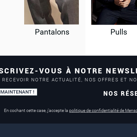
Pantalons
Pulls
SCRIVEZ-VOUS À NOTRE NEWSL
 RECEVOIR NOTRE ACTUALITÉ, NOS OFFRES ET N
 MAINTENANT !
NOS RÉS
Paiement sécurisé
Service de retouche
Mastercard, Visa
en magasin
En cochant cette case, j'accepte la
politique de confidentialité de Mens