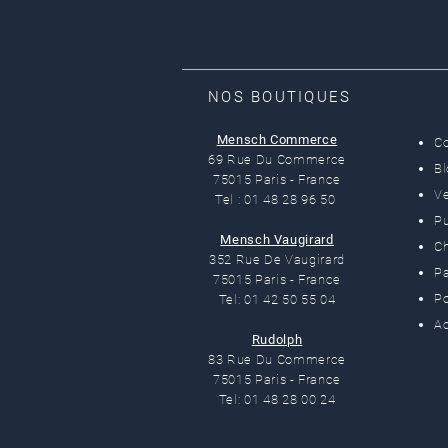
NOS BOUTIQUES
Mensch Commerce
C
69 Rue Du Commerce
B
75015 Paris - France
Ve
Tel : 01 48 28 96 50
Pu
Mensch Vaugirard
C
352 Rue De Vaugirard
Pa
75015 Paris - France
Po
Tel: 01 42 50 55 04
Ac
Rudolph
83 Rue Du Commerce
75015 Paris - France
Tel: 01 48 28 00 24