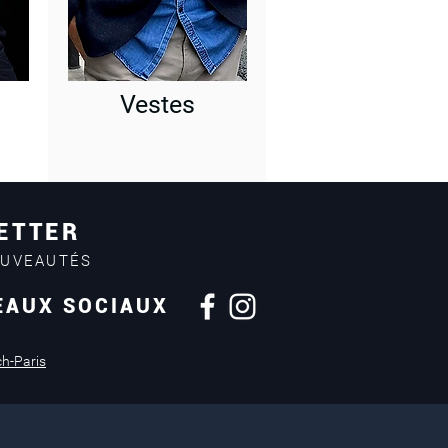
Vestes
ETTER
OUVEAUTÉS
EAUX SOCIAUX
Retours sous
14 jours
ch-Paris