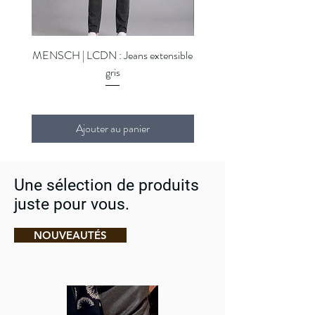
Mérinos.
Lavage en machine. Importé. Laine italienne.
Le mannequin mesure 1,85 m et porte une
taille M.
MENSCH | LCDN : Jeans extensible
MENSCH | LCDN : Jeans ex
gris
Ajouter au panier
Une sélection de produits
juste pour vous.
NOUVEAUTÉS