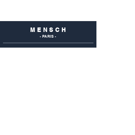
M E N S C H
- PARIS -
NOS
BOUTIQUES
Mensch Commerce
69 Rue Du Commerce
75015 Paris - France
Tel : 01 48 28 96 50
Mensch Vaugirard
352 Rue De Vaugirard
75015 Paris - France
Tel: 01 42 50 55 04